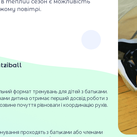
 в теплий сезон є можливість
жому повітрі.
tziball
льний формат тренувань для дітей з батьками.
нами дитина отримає перший досвід роботи з
розвине почуття рівноваги і координацію рухів.
нування проходять з батьками або членами