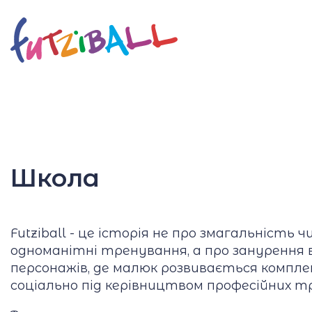
<
Школа
Futziball - це історія не про змагальність ч
одноманітні тренування, а про занурення в
персонажів, де малюк розвивається комплек
соціально під керівництвом професійних тр