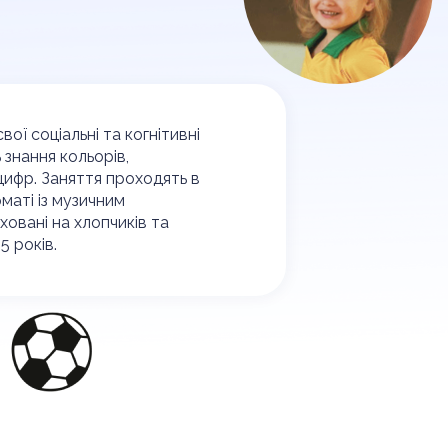
ої соціальні та когнітивні
 знання кольорів,
цифр. Заняття проходять в
маті із музичним
овані на хлопчиків та
 5 років.