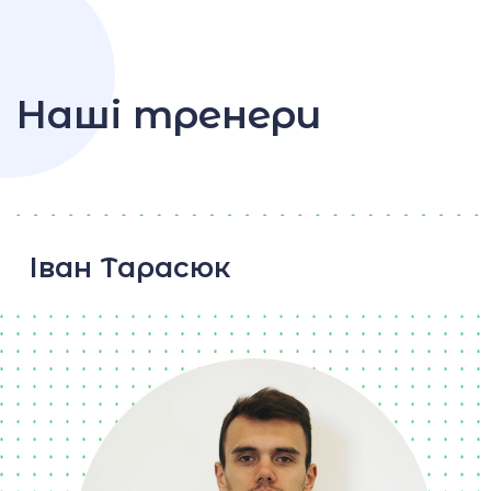
Наші тренери
Іван Тарасюк