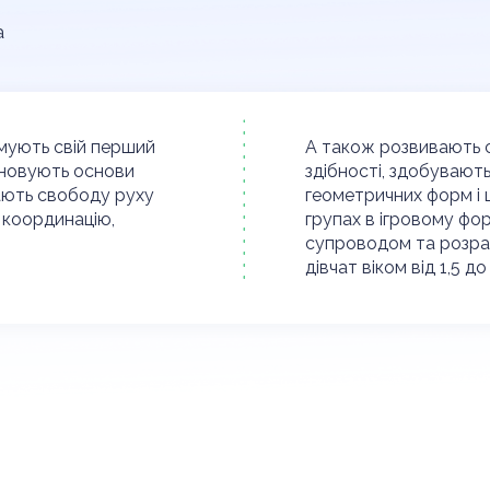
а
имують свій перший
А також розвивають св
ановують основи
здібності, здобувають
ають свободу руху
геометричних форм і 
 координацію,
групах в ігровому фор
супроводом та розрах
дівчат віком від 1,5 до