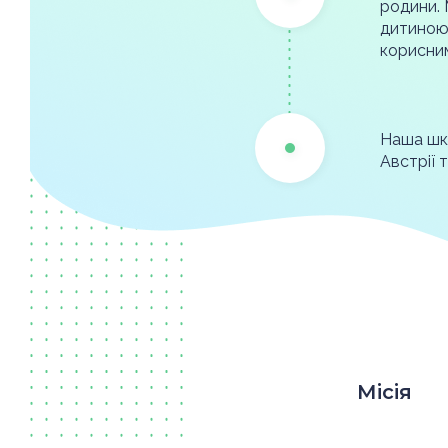
родини.
дитиною 
корисним
Наша шко
Австрії т
Місія