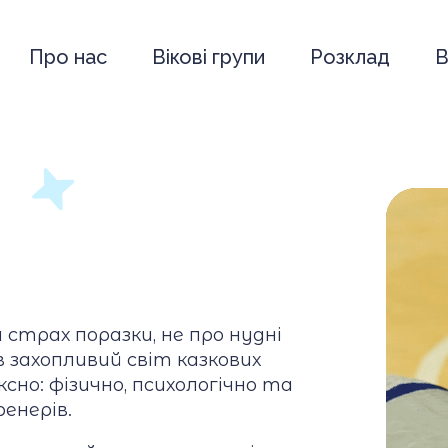
Про нас
Вікові групи
Розклад
В
и страх поразки, не про нудні
 захопливий світ казкових
сно: фізично, психологічно та
енерів.